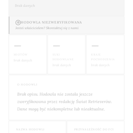
Brak danych
HODOWLA NIEZWERYFIKOWANA
Jesteś właścicielem? Skontaktuj się z nami
—
—
—
MIOTÓW
SUKI
KRAJE
HODOWLANE
POCHODZENIA
brak danych
brak danych
brak danych
O HODOWLI
Brak opisu. Hodowla nie została jeszcze
zweryfikowana przez redakcję Świat Retrieverów.
Dane mogą być niekompletne lub nieaktualne.
NAZWA HODOWLI
PRZYNALEŻNOŚĆ DO FCI