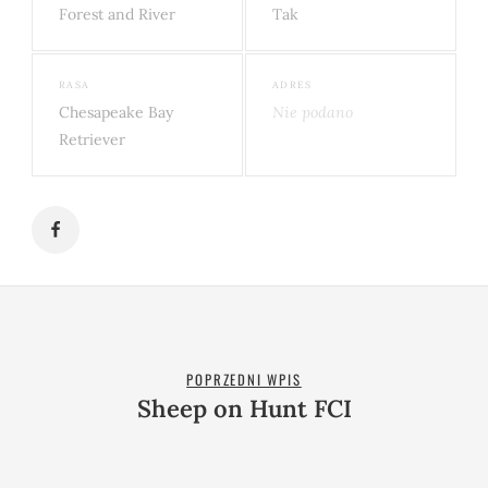
Forest and River
Tak
RASA
ADRES
Chesapeake Bay
Nie podano
Retriever
POPRZEDNI WPIS
Sheep on Hunt FCI