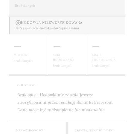
Brak danych
HODOWLA NIEZWERYFIKOWANA
Jesteś właścicielem? Skontaktuj się z nami
—
—
—
MIOTÓW
SUKI
KRAJE
HODOWLANE
POCHODZENIA
brak danych
brak danych
brak danych
O HODOWLI
Brak opisu. Hodowla nie została jeszcze
zweryfikowana przez redakcję Świat Retrieverów.
Dane mogą być niekompletne lub nieaktualne.
NAZWA HODOWLI
PRZYNALEŻNOŚĆ DO FCI