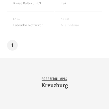
Kwiat Bałtyku FCI
Tak
RASA
ADRES
Labrador Retriever
Nie podano
POPRZEDNI WPIS
Kreuzburg