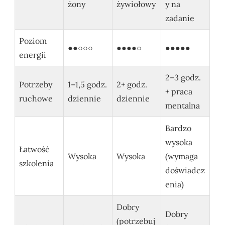
żony
żywiołowy
y na
zadanie
Poziom
●●○○○
●●●●○
●●●●●
energii
2–3 godz.
Potrzeby
1–1,5 godz.
2+ godz.
+ praca
ruchowe
dziennie
dziennie
mentalna
Bardzo
wysoka
Łatwość
Wysoka
Wysoka
(wymaga
szkolenia
doświadcz
enia)
Dobry
Dobry
(potrzebuj