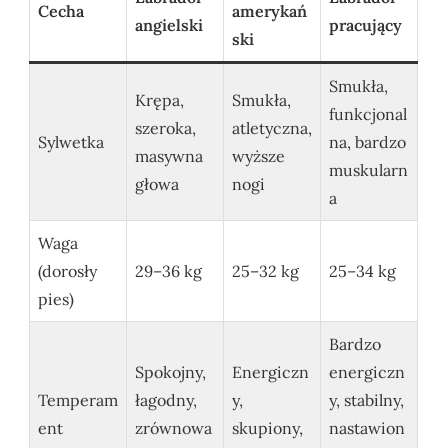
Cecha
amerykań
angielski
pracujący
ski
Smukła,
Krępa,
Smukła,
funkcjonal
szeroka,
atletyczna,
Sylwetka
na, bardzo
masywna
wyższe
muskularn
głowa
nogi
a
Waga
(dorosły
29–36 kg
25–32 kg
25–34 kg
pies)
Bardzo
Spokojny,
Energiczn
energiczn
Temperam
łagodny,
y,
y, stabilny,
ent
zrównowa
skupiony,
nastawion