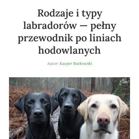
o
Rodzaje i typy
o
k
labradorów — pełny
przewodnik po liniach
hodowlanych
Autor:
Kacper Rutkowski