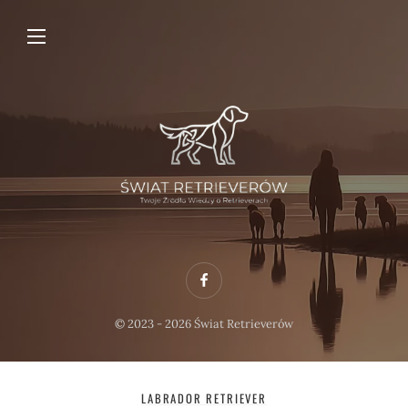
F
a
© 2023 - 2026 Świat Retrieverów
c
e
b
LABRADOR RETRIEVER