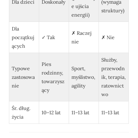
Dla dzieci
Doskonały
(wymaga
e ujścia
struktury)
energii)
Dla
✗ Raczej
początkuj
✓ Tak
✗ Nie
nie
ących
Służby,
Pies
Typowe
Sport,
przewodn
rodzinny,
zastosowa
myślistwo,
ik, terapia,
towarzysz
nie
agility
ratownict
ący
wo
Śr. dług.
10–12 lat
11–13 lat
11–13 lat
życia