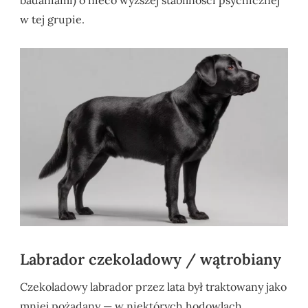
badaniami) o nieco wyższej stabilności psychicznej
w tej grupie.
Labrador czekoladowy / wątrobiany
Czekoladowy labrador przez lata był traktowany jako
mniej pożądany — w niektórych hodowlach